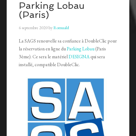
Parking Lobau
(Paris)
6 septembre 2020
by
Romuald
La SAGS renouvelle sa confiance à DoubleClic pour
la réservation en ligne du
Parking Lobau
(Paris
3ème). Ce sera le matériel
DESIGNA
qui sera
installé, compatible DoubleClic.