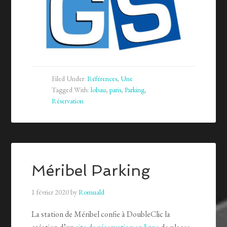
Filed Under:
Références
,
Une
Tagged With:
lobau
,
paris
,
Parking
,
Réservation
Méribel Parking
1 février 2020
by
Romuald
La station de Méribel confie à DoubleClic la