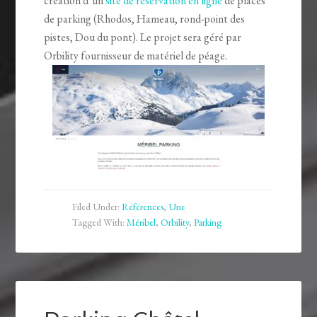
création d’un
site de réservation en ligne
de places
de parking (Rhodos, Hameau, rond-point des
pistes, Dou du pont). Le projet sera géré par
Orbility fournisseur de matériel de péage.
Filed Under:
Références
,
Une
Tagged With:
Méribel
,
Orbility
,
Parking