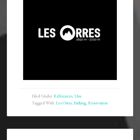
Filed Under:
Références
,
Une
Tagged With:
Les Orres
,
Parking
,
Réservation