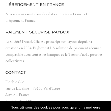
HÉBERGEMENT EN FRANCE
Nos serveurs sont dans des data centers en France et
uniquement France.
PAIEMENT SÉCURISÉ PAYBOX
La société DoubleClic est prescripteur Paybox depuis sa
création en 2004. Paybox est LA solution de paiement sécurisé
compatible avec toutes les banques et le Trésor Public pour les
collectivités.
CONTACT
Double Clic
rue de la Balme – 73150 Val d’Isère
Savoie – France
T. 06 76 91 94 98
contact (at) doubleclic.fr
Nous utilisons des cookies pour vous garantir la meilleure