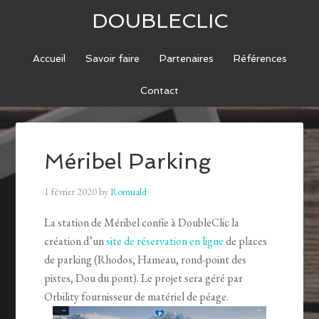
DOUBLECLIC
Accueil
Savoir faire
Partenaires
Références
Contact
Méribel Parking
1 février 2020
by
Romuald
La station de Méribel confie à DoubleClic la
création d’un
site de réservation en ligne
de places
de parking (Rhodos, Hameau, rond-point des
pistes, Dou du pont). Le projet sera géré par
Orbility fournisseur de matériel de péage.