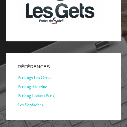
RÉFÉRENCES
Parkings Les Orres
Parking Morzine
Parking Lobau (Paris)
Les Verdaches