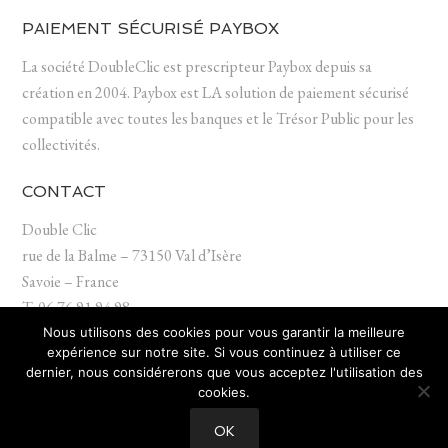
PAIEMENT SÉCURISÉ PAYBOX
La société DoubleClic est prescripteur Paybox depuis sa
création en 2004. Paybox est LA solution de paiement sécurisé
compatible avec toutes les banques et le Trésor Public pour les
collectivités.
CONTACT
Double Clic
rue de la Balme – 73150 Val d’Isère
Savoie – France
T. 06 76 91 94 98
contact (at) doubleclic.fr
Nous utilisons des cookies pour vous garantir la meilleure
expérience sur notre site. Si vous continuez à utiliser ce
dernier, nous considérerons que vous acceptez l'utilisation des
cookies.
OK
COPYRIGHT © 2026 · · DOUBLECLIC ·