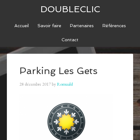
DOUBLECLIC
Accueil
Savoir faire
Partenaires
Références
Contact
Parking Les Gets
28 décembre 2017
by
Romuald