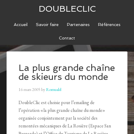
DOUBLECLIC
Accueil
Savoir faire
Partenaires
Références
Contact
La plus grande chaîne
de skieurs du monde
16 mars 2005
by
Romuald
DoubleClic est choisie pour l’emailing de
l’opération «la plus grande chaîne du monde»
organisée conjointement par la société des
remontées mécaniques de La Rosière (Espace San
Bernardo) et l’Office du Tourisme de La Rosière.