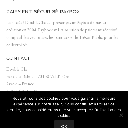
PAIEMENT SÉCURISÉ PAYBOX
La société DoubleClic est prescripteur Paybox depuis sa
création en 2004. Paybox est LA solution de paiement sécurisé
compatible avec toutes les banques et le Trésor Public pour les
collectivités.
CONTACT
Double Clic
rue de la Balme – 73150 Val d’Isère
Savoie – France
T. 06 76 91 94 98
contact (at) doubleclic.fr
Nous utilisons des cookies pour vous garantir la meilleure
expérience sur notre site. Si vous continuez à utiliser ce
dernier, nous considérerons que vous acceptez l'utilisation des
cookies.
OK